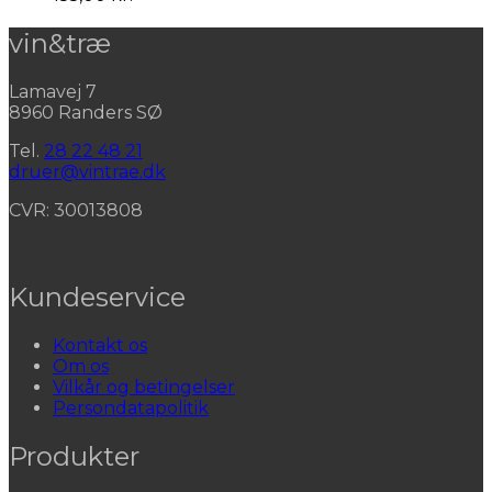
vin&træ
Lamavej 7
8960 Randers SØ
Tel.
28 22 48 21
druer@vintrae.dk
CVR: 30013808
Kundeservice
Kontakt os
Om os
Vilkår og betingelser
Persondatapolitik
Produkter