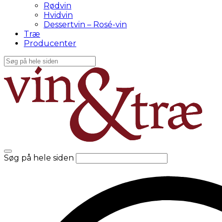
Rødvin
Hvidvin
Dessertvin – Rosé-vin
Træ
Producenter
Søg på hele siden