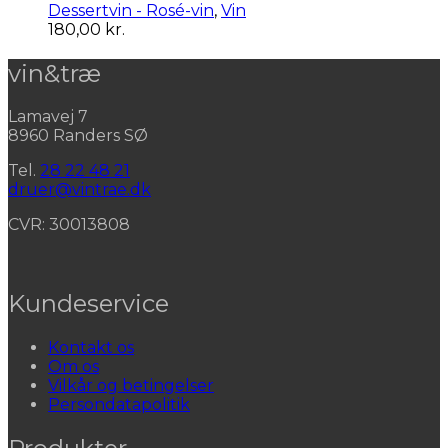
Dessertvin - Rosé-vin
,
Vin
180,00
kr.
vin&træ
Lamavej 7
8960 Randers SØ
Tel.
28 22 48 21
druer@vintrae.dk
CVR: 30013808
Kundeservice
Kontakt os
Om os
Vilkår og betingelser
Persondatapolitik