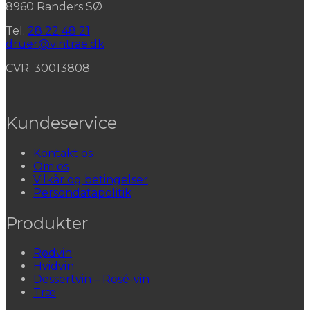
8960 Randers SØ
Tel.
28 22 48 21
druer@vintrae.dk
CVR: 30013808
Kundeservice
Kontakt os
Om os
Vilkår og betingelser
Persondatapolitik
Produkter
Rødvin
Hvidvin
Dessertvin – Rosé-vin
Træ