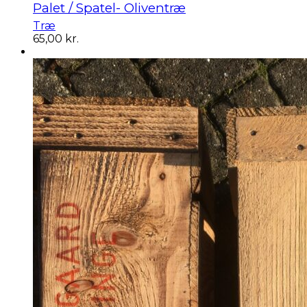
Palet / Spatel- Oliventræ
Træ
65,00
kr.