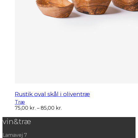
Rustik oval skål i oliventræ
Træ
Prisinterval:
75,00
kr.
–
85,00
kr.
75,00 kr.
til
vin&træ
85,00 kr.
Lamavej 7