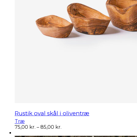
Rustik oval skål i oliventræ
Træ
Prisinterval:
75,00
kr.
–
85,00
kr.
75,00 kr.