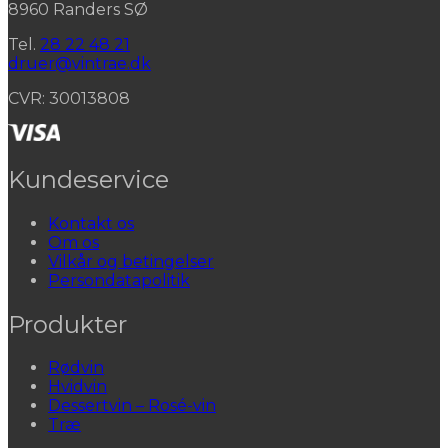
8960 Randers SØ
Tel.
28 22 48 21
druer@vintrae.dk
CVR: 30013808
Kundeservice
Kontakt os
Om os
Vilkår og betingelser
Persondatapolitik
Produkter
Rødvin
Hvidvin
Dessertvin – Rosé-vin
Træ