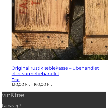
Original rustik æblekasse – ubehandlet
eller varmebehandlet
Træ
Prisinterval:
130,00
kr.
–
160,00
kr.
130,00 kr.
til
vin&træ
160,00 kr.
Lamavej 7