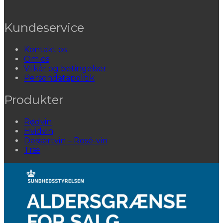
Kundeservice
Kontakt os
Om os
Vilkår og betingelser
Persondatapolitik
Produkter
Rødvin
Hvidvin
Dessertvin – Rosé-vin
Træ