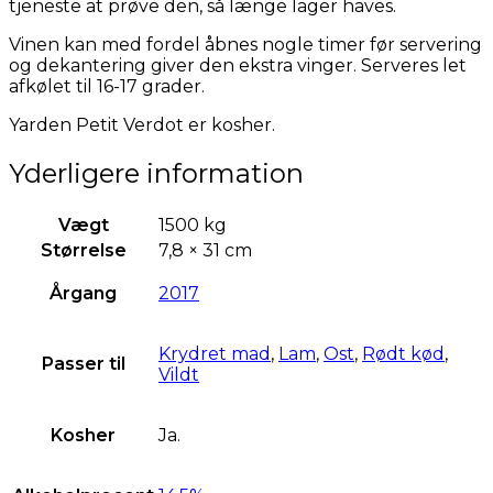
tjeneste at prøve den, så længe lager haves.
Vinen kan med fordel åbnes nogle timer før servering
og dekantering giver den ekstra vinger. Serveres let
afkølet til 16-17 grader.
Yarden Petit Verdot er kosher.
Yderligere information
Vægt
1500 kg
Størrelse
7,8 × 31 cm
Årgang
2017
Krydret mad
,
Lam
,
Ost
,
Rødt kød
,
Passer til
Vildt
Kosher
Ja.