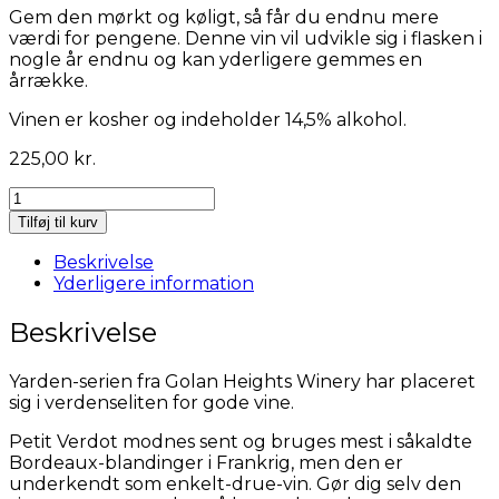
Gem den mørkt og køligt, så får du endnu mere
værdi for pengene. Denne vin vil udvikle sig i flasken i
nogle år endnu og kan yderligere gemmes en
årrække.
Vinen er kosher og indeholder 14,5% alkohol.
225,00
kr.
Yarden
Petit
Tilføj til kurv
Verdot
antal
Beskrivelse
Yderligere information
Beskrivelse
Yarden-serien fra Golan Heights Winery har placeret
sig i verdenseliten for gode vine.
Petit Verdot modnes sent og bruges mest i såkaldte
Bordeaux-blandinger i Frankrig, men den er
underkendt som enkelt-drue-vin. Gør dig selv den