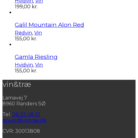
Hvidvin
,
Vin
199,00
kr.
Galil Mountain Alon Red
Rødvin
,
Vin
155,00
kr.
Gamla Riesling
Hvidvin
,
Vin
155,00
kr.
vin&træ
Lamavej 7
8960 Randers SØ
Tel.
28 22 48 21
druer@vintrae.dk
CVR: 30013808