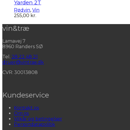
Yarden 2T
Rødvin
,
Vin
255,00
kr.
vin&træ
Lamavej 7
8960 Randers SØ
Tel.
28 22 48 21
druer@vintrae.dk
CVR: 30013808
Kundeservice
Kontakt os
Om os
Vilkår og betingelser
Persondatapolitik