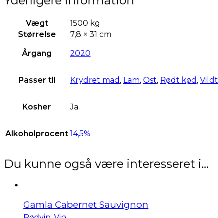
Yderligere information
Vægt
1500 kg
Størrelse
7,8 × 31 cm
Årgang
2020
Passer til
Krydret mad
,
Lam
,
Ost
,
Rødt kød
,
Vildt
Kosher
Ja.
Alkoholprocent
14,5%
Du kunne også være interesseret i…
Gamla Cabernet Sauvignon
Rødvin
,
Vin