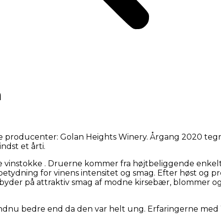
n
e producenter: Golan Heights Winery. Årgang 2020 tegn
dst et årti.
vinstokke . Druerne kommer fra højtbeliggende enkeltm
 betydning for vinens intensitet og smag. Efter høst og 
 byder på attraktiv smag af modne kirsebær, blommer o
ndnu bedre end da den var helt ung. Erfaringerne med Y