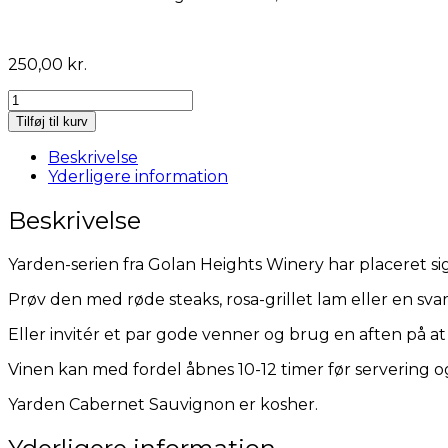
250,00
kr.
Yarden
Cabernet
Tilføj til kurv
Sauvignon
antal
Beskrivelse
Yderligere information
Beskrivelse
Yarden-serien fra Golan Heights Winery har placeret si
Prøv den med røde steaks, rosa-grillet lam eller en sv
Eller invitér et par gode venner og brug en aften på 
Vinen kan med fordel åbnes 10-12 timer før servering og d
Yarden Cabernet Sauvignon er kosher.