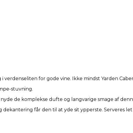
g i verdenseliten for gode vine. Ikke mindst Yarden Cabe
ampe-stuvning.
at nyde de komplekse dufte og langvarige smage af denne
ekantering får den til at yde sit ypperste. Serveres let a