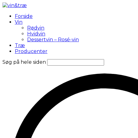
Forside
Vin
Rødvin
Hvidvin
Dessertvin – Rosé-vin
Træ
Producenter
Søg på hele siden