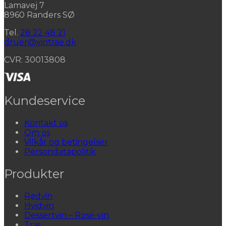
Lamavej 7
8960 Randers SØ
Tel.
28 22 48 21
druer@vintrae.dk
CVR: 30013808
Kundeservice
Kontakt os
Om os
Vilkår og betingelser
Persondatapolitik
Produkter
Rødvin
Hvidvin
Dessertvin – Rosé-vin
Træ