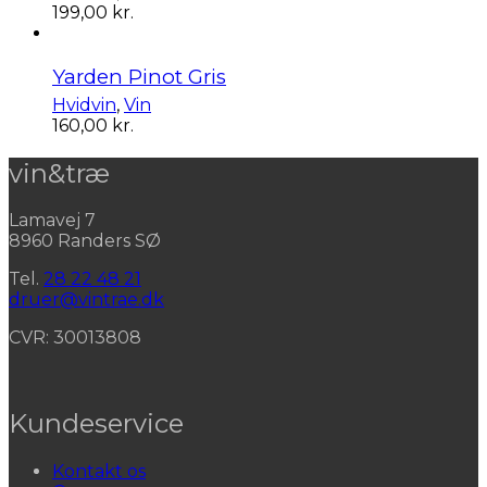
199,00
kr.
Yarden Pinot Gris
Hvidvin
,
Vin
160,00
kr.
vin&træ
Lamavej 7
8960 Randers SØ
Tel.
28 22 48 21
druer@vintrae.dk
CVR: 30013808
Kundeservice
Kontakt os