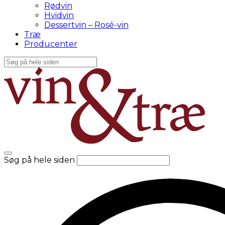
Rødvin
Hvidvin
Dessertvin – Rosé-vin
Træ
Producenter
Søg på hele siden