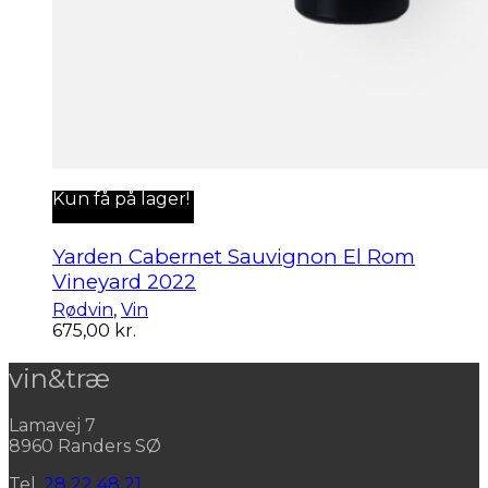
Kun få på lager!
Yarden Cabernet Sauvignon El Rom
Vineyard 2022
Rødvin
,
Vin
675,00
kr.
vin&træ
Lamavej 7
8960 Randers SØ
Tel.
28 22 48 21