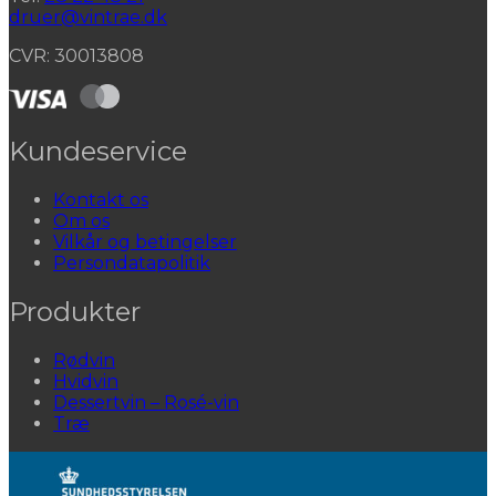
druer@vintrae.dk
CVR: 30013808
Kundeservice
Kontakt os
Om os
Vilkår og betingelser
Persondatapolitik
Produkter
Rødvin
Hvidvin
Dessertvin – Rosé-vin
Træ