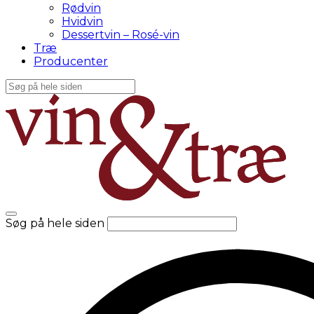
Rødvin
Hvidvin
Dessertvin – Rosé-vin
Træ
Producenter
Søg på hele siden