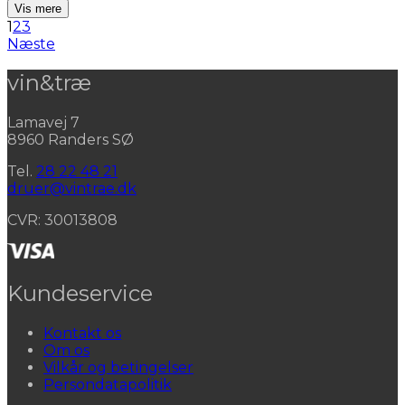
Vis mere
1
2
3
Næste
vin&træ
Lamavej 7
8960 Randers SØ
Tel.
28 22 48 21
druer@vintrae.dk
CVR: 30013808
Kundeservice
Kontakt os
Om os
Vilkår og betingelser
Persondatapolitik